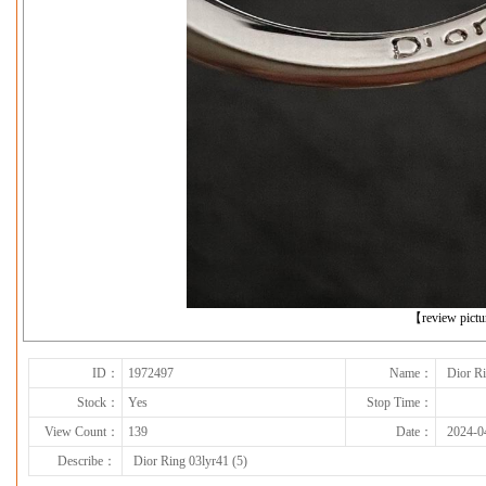
下一张
【review pict
ID：
1972497
Name：
Dior Ri
Stock：
Yes
Stop Time：
View Count：
139
Date：
2024-0
Describe：
Dior Ring 03lyr41 (5)