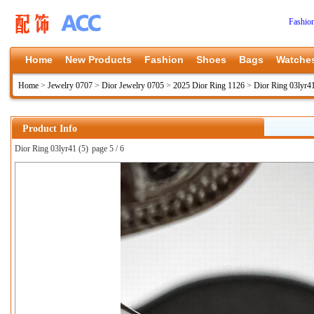
Fashio
Home
New Products
Fashion
Shoes
Bags
Watche
Home
>
Jewelry 0707
>
Dior Jewelry 0705
>
2025 Dior Ring 1126
>
Dior Ring 03lyr4
Product Info
Dior Ring 03lyr41 (5)
page 5 / 6
上一张