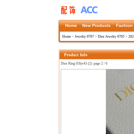
Home
New Products
Fashion
Home
>
Jewelry 0707
>
Dior Jewelry 0705
>
202
Product Info
Dior Ring 03lyr43 (2)
page 2 / 6