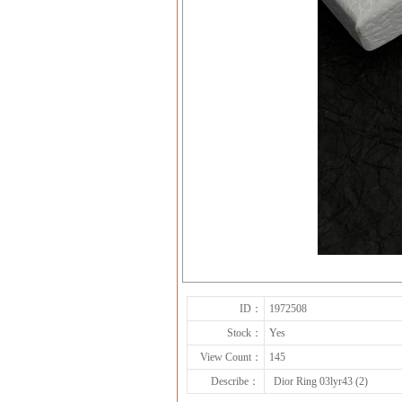
ID：
1972508
Stock：
Yes
View Count：
145
Describe：
Dior Ring 03lyr43 (2)