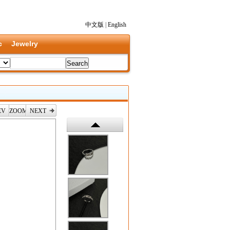
中文版
|
English
c
Jewelry
EV
ZOOM
NEXT