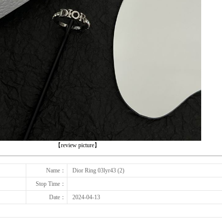
下一张
【review picture】
Name：
Dior Ring 03lyr43 (2)
Stop Time：
Date：
2024-04-13