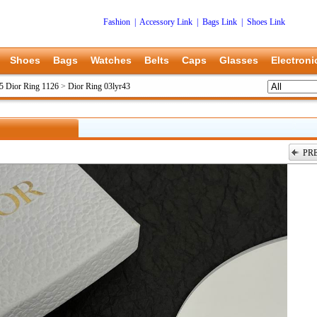
Fashion
|
Accessory Link
|
Bags Link
|
Shoes Link
Shoes
Bags
Watches
Belts
Caps
Glasses
Electroni
5 Dior Ring 1126
>
Dior Ring 03lyr43
PR
上一张