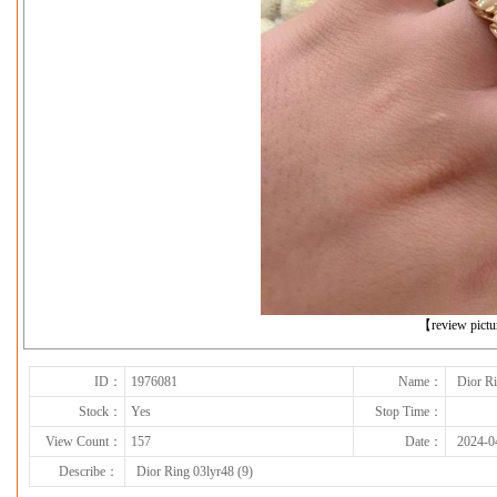
下一张
【review pict
ID：
1976081
Name：
Dior Ri
Stock：
Yes
Stop Time：
View Count：
157
Date：
2024-0
Describe：
Dior Ring 03lyr48 (9)