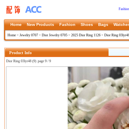
Fashio
Home
New Products
Fashion
Shoes
Bags
Watche
Home
>
Jewelry 0707
>
Dior Jewelry 0705
>
2025 Dior Ring 1126
>
Dior Ring 03lyr4
Product Info
Dior Ring 03lyr48 (9)
page 9 / 9
上一张