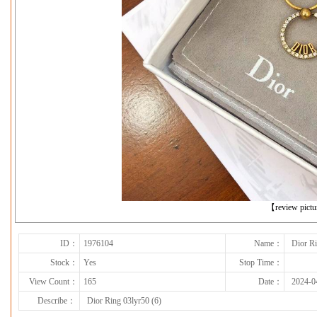
下一张
【review pict
ID：
1976104
Name：
Dior Ri
Stock：
Yes
Stop Time：
View Count：
165
Date：
2024-0
Describe：
Dior Ring 03lyr50 (6)