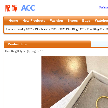
Fashio
Home
New Products
Fashion
Shoes
Bags
Watche
Home
>
Jewelry 0707
>
Dior Jewelry 0705
>
2025 Dior Ring 1126
>
Dior Ring 03lyr5
Product Info
Dior Ring 03lyr50 (6)
page 6 / 7
上一张