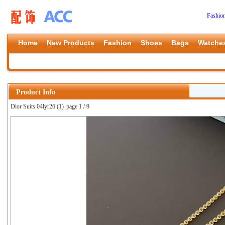
Fashio
Home
New Products
Fashion
Shoes
Bags
Watche
Product Info
Dior Suits 04lyr26 (1)
page 1 / 9
上一张