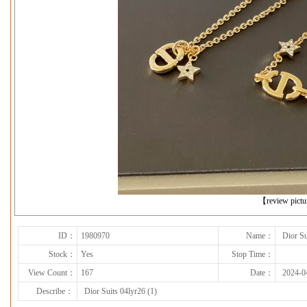
下一张
【review pict
ID：
1980970
Name：
Dior Su
Stock：
Yes
Stop Time：
View Count：
167
Date：
2024-0
Describe：
Dior Suits 04lyr26 (1)