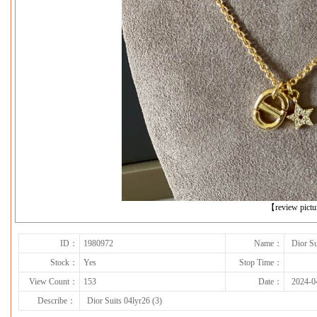
下一张
【review pict
ID：
1980972
Name：
Dior Su
Stock：
Yes
Stop Time：
View Count：
153
Date：
2024-0
Describe：
Dior Suits 04lyr26 (3)