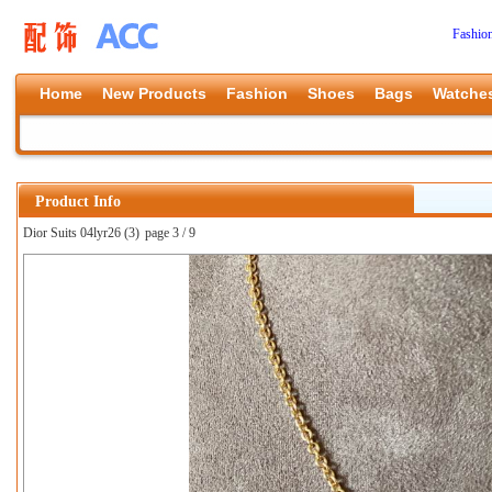
Fashio
Home
New Products
Fashion
Shoes
Bags
Watche
Product Info
Dior Suits 04lyr26 (3)
page 3 / 9
上一张