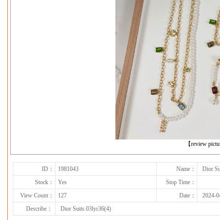
下一张
【review pict
ID：
1981043
Name：
Dior Su
Stock：
Yes
Stop Time：
View Count：
127
Date：
2024-0
Describe：
Dior Suits 03lyr36(4)