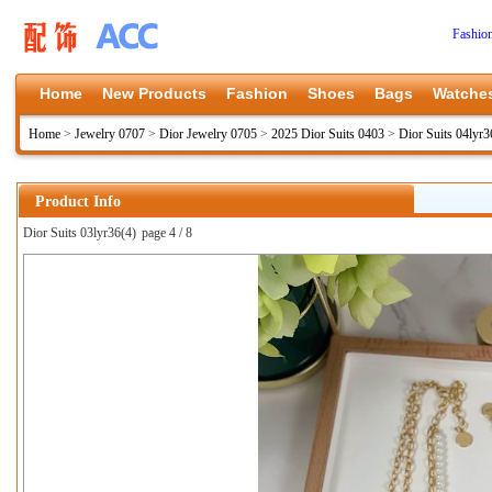
Fashio
Home
New Products
Fashion
Shoes
Bags
Watche
Home
>
Jewelry 0707
>
Dior Jewelry 0705
>
2025 Dior Suits 0403
>
Dior Suits 04lyr3
Product Info
Dior Suits 03lyr36(4)
page 4 / 8
上一张