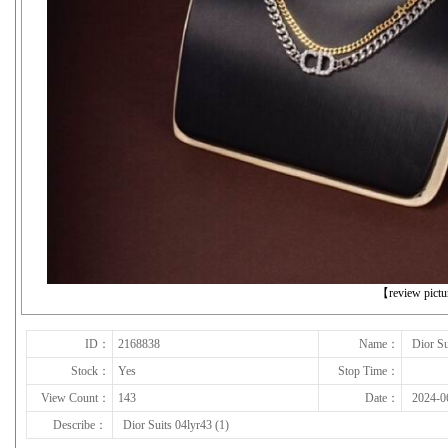
下一张
【review pict
ID：
2168838
Name：
Dior Su
Stock：
Yes
Stop Time：
View Count：
143
Date：
2024-0
Describe：
Dior Suits 04lyr43 (1)