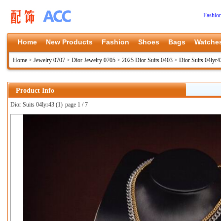
Fashio
Home
New Products
Fashion
Shoes
Bags
Watche
Home
>
Jewelry 0707
>
Dior Jewelry 0705
>
2025 Dior Suits 0403
>
Dior Suits 04lyr4
Product Info
Dior Suits 04lyr43 (1)
page 1 / 7
上一张