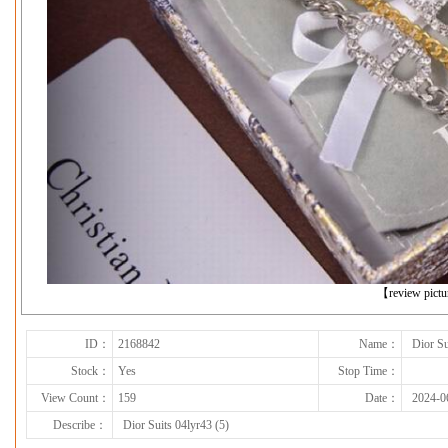
下一张
【review pict
ID：
2168842
Name：
Dior Su
Stock：
Yes
Stop Time：
View Count：
159
Date：
2024-0
Describe：
Dior Suits 04lyr43 (5)