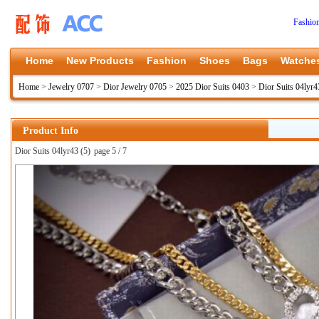
Fashio
Home
New Products
Fashion
Shoes
Bags
Watche
Home
>
Jewelry 0707
>
Dior Jewelry 0705
>
2025 Dior Suits 0403
>
Dior Suits 04lyr4
Product Info
Dior Suits 04lyr43 (5)
page 5 / 7
上一张