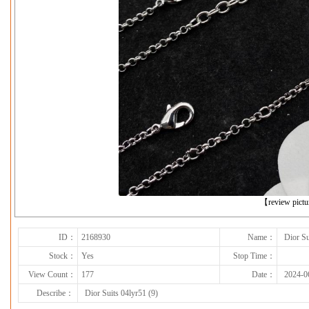
下一张
【review pict
ID：
2168930
Name：
Dior Su
Stock：
Yes
Stop Time：
View Count：
177
Date：
2024-0
Describe：
Dior Suits 04lyr51 (9)