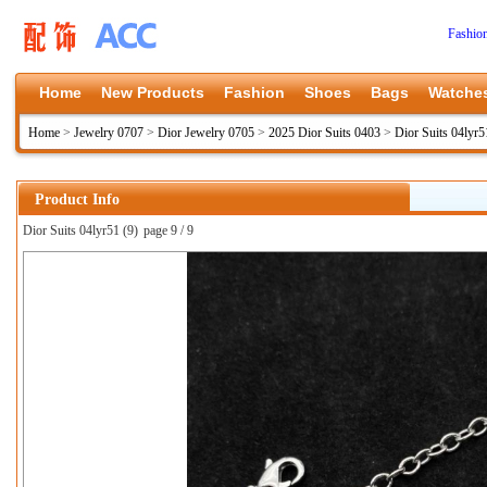
Fashio
Home
New Products
Fashion
Shoes
Bags
Watche
Home
>
Jewelry 0707
>
Dior Jewelry 0705
>
2025 Dior Suits 0403
>
Dior Suits 04lyr5
Product Info
Dior Suits 04lyr51 (9)
page 9 / 9
上一张