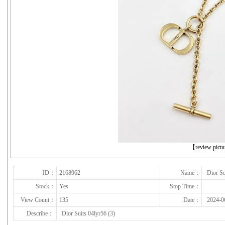
下一张
【review pict
ID：
2168962
Name：
Dior Su
Stock：
Yes
Stop Time：
View Count：
135
Date：
2024-0
Describe：
Dior Suits 04lyr56 (3)