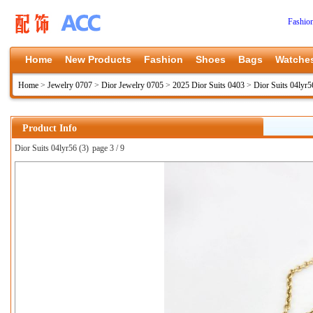
Fashio
Home
New Products
Fashion
Shoes
Bags
Watche
Home
>
Jewelry 0707
>
Dior Jewelry 0705
>
2025 Dior Suits 0403
>
Dior Suits 04lyr5
Product Info
Dior Suits 04lyr56 (3)
page 3 / 9
上一张