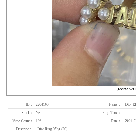
下一张
【review pict
ID：
2204163
Name：
Dior Ri
Stock：
Yes
Stop Time：
View Count：
136
Date：
2024-0
Describe：
Dior Ring 05lyr (20)