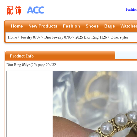
Fashio
Home
New Products
Fashion
Shoes
Bags
Watche
Home
>
Jewelry 0707
>
Dior Jewelry 0705
>
2025 Dior Ring 1126
>
Other styles
Product Info
Dior Ring 05lyr (20)
page 20 / 32
上一张