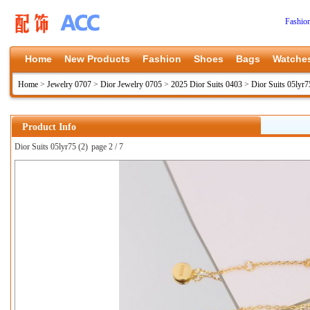
Fashio
Home
New Products
Fashion
Shoes
Bags
Watche
Home
>
Jewelry 0707
>
Dior Jewelry 0705
>
2025 Dior Suits 0403
>
Dior Suits 05lyr7
Product Info
Dior Suits 05lyr75 (2)
page 2 / 7
上一张