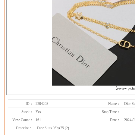
下一张
【review pict
ID：
2204208
Name：
Dior Su
Stock：
Yes
Stop Time：
View Count：
161
Date：
2024-0
Describe：
Dior Suits 05lyr75 (2)