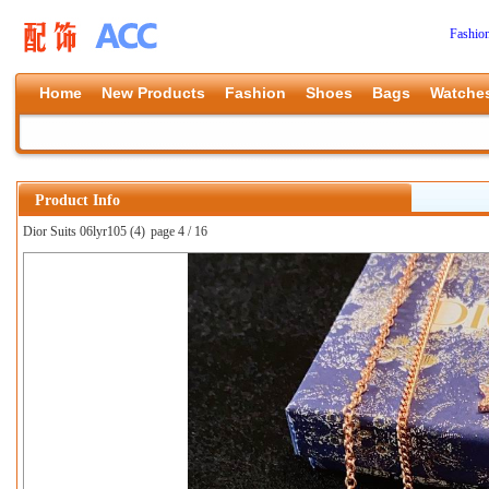
Fashio
Home
New Products
Fashion
Shoes
Bags
Watche
Product Info
Dior Suits 06lyr105 (4)
page 4 / 16
上一张