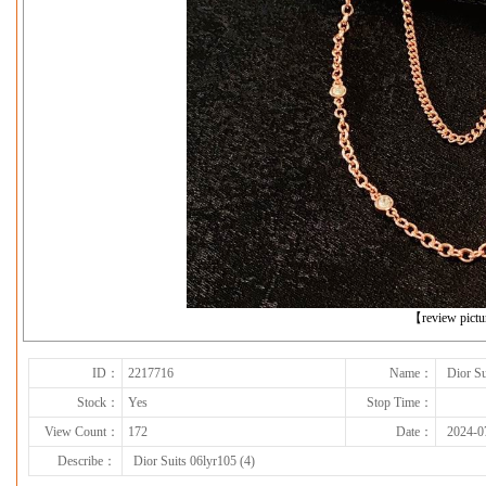
下一张
【review pict
ID：
2217716
Name：
Dior Su
Stock：
Yes
Stop Time：
View Count：
172
Date：
2024-0
Describe：
Dior Suits 06lyr105 (4)