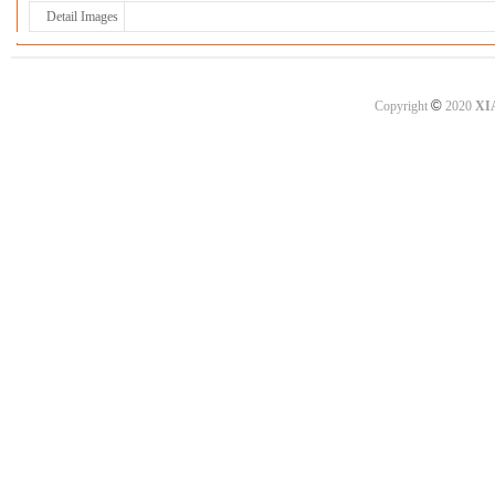
Detail Images
©
Copyright
2020
XI