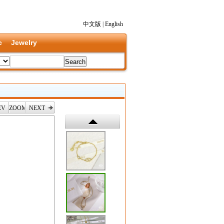
中文版
|
English
c
Jewelry
EV
ZOOM
NEXT