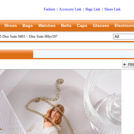
Fashion
|
Accessory Link
|
Bags Link
|
Shoes Link
Shoes
Bags
Watches
Belts
Caps
Glasses
Electroni
5 Dior Suits 0403
>
Dior Suits 06lyr107
PR
上一张