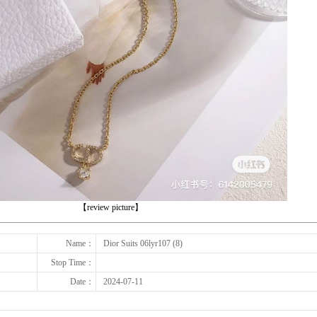
下一张
【review picture】
Name：
Dior Suits 06lyr107 (8)
Stop Time：
Date：
2024-07-11