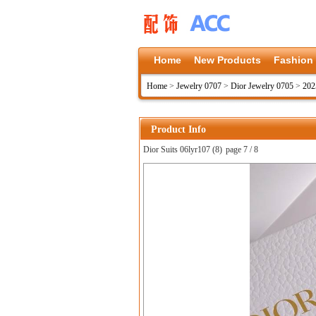
Home
New Products
Fashion
Home
>
Jewelry 0707
>
Dior Jewelry 0705
>
202
Product Info
Dior Suits 06lyr107 (8)
page 7 / 8