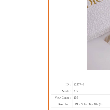
ID：
2217746
Stock：
Yes
View Count：
155
Describe：
Dior Suits 06lyr107 (8)