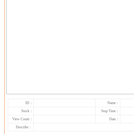
下一张
ID：
Name：
Stock：
Stop Time：
View Count：
Date：
Describe：