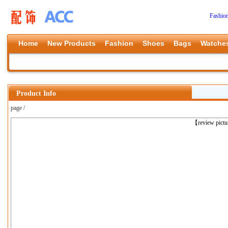
Fashio
Home
New Products
Fashion
Shoes
Bags
Watche
Product Info
page /
上一张
【review pict