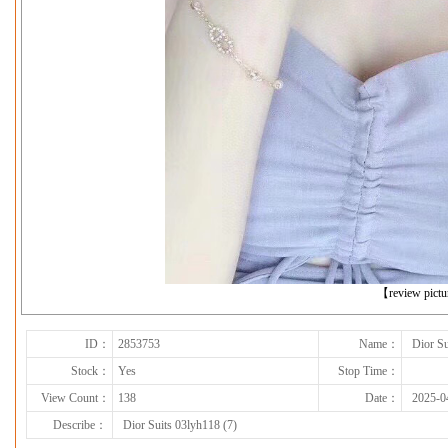
下一张
【review pict
ID：
2853753
Name：
Dior Su
Stock：
Yes
Stop Time：
View Count：
138
Date：
2025-0
Describe：
Dior Suits 03lyh118 (7)