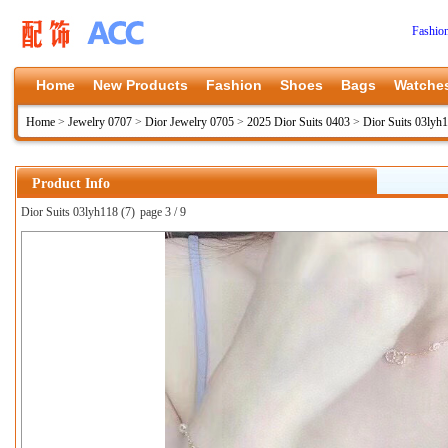
Fashio
Home
New Products
Fashion
Shoes
Bags
Watche
Home
>
Jewelry 0707
>
Dior Jewelry 0705
>
2025 Dior Suits 0403
>
Dior Suits 03lyh
Product Info
Dior Suits 03lyh118 (7)
page 3 / 9
上一张