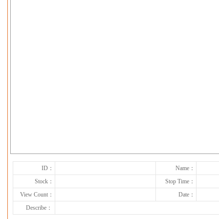
下一张
ID：
Name：
Stock：
Stop Time：
View Count：
Date：
Describe：