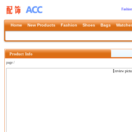
Fashio
Home
New Products
Fashion
Shoes
Bags
Watche
Product Info
page /
上一张
【review pict