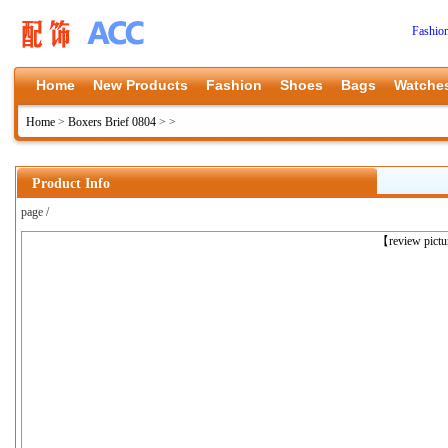
Fashio
Home
New Products
Fashion
Shoes
Bags
Watche
Home
>
Boxers Brief 0804
>
>
Product Info
page /
上一张
【review pict