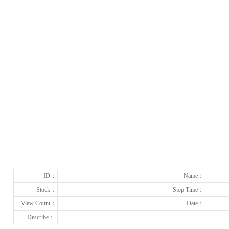
下一张
ID：
Name：
Stock：
Stop Time：
View Count：
Date：
Describe：