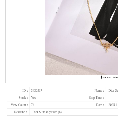
下一张
【review pict
ID：
3430517
Name：
Dior Su
Stock：
Yes
Stop Time：
View Count：
74
Date：
2025-1
Describe：
Dior Suits 09yxx06 (6)