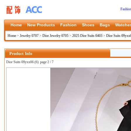
Fashio
Home
New Products
Fashion
Shoes
Bags
Watche
Home
>
Jewelry 0707
>
Dior Jewelry 0705
>
2025 Dior Suits 0403
>
Dior Suits 09yxx
Product Info
Dior Suits 09yxx06 (6)
page 2 / 7
上一张