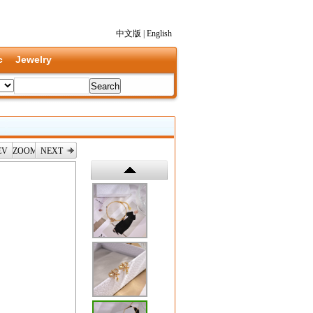
中文版
|
English
c
Jewelry
EV
ZOOM
NEXT