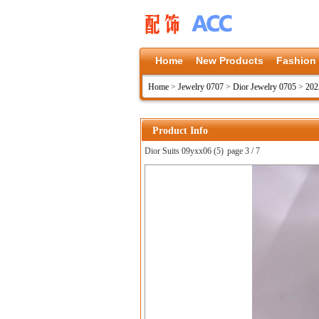
Home
New Products
Fashion
Home
>
Jewelry 0707
>
Dior Jewelry 0705
>
202
Product Info
Dior Suits 09yxx06 (5)
page 3 / 7