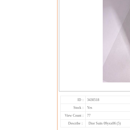
ID：
3430518
Stock：
Yes
View Count：
77
Describe：
Dior Suits 09yxx06 (5)