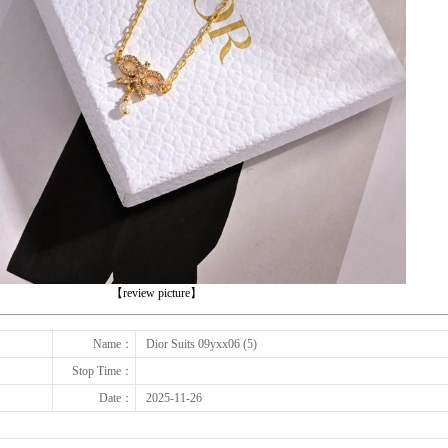
下一张
【review picture】
Name：
Dior Suits 09yxx06 (5)
Stop Time：
Date：
2025-11-26