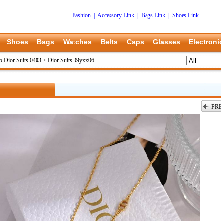
Fashion
|
Accessory Link
|
Bags Link
|
Shoes Link
Shoes
Bags
Watches
Belts
Caps
Glasses
Electroni
5 Dior Suits 0403
>
Dior Suits 09yxx06
PR
上一张