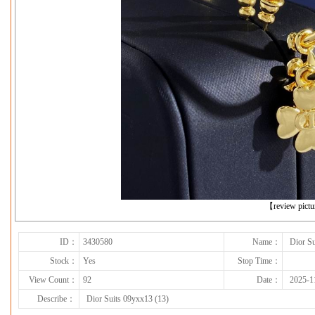
下一张
【review pict
ID：
3430580
Name：
Dior Su
Stock：
Yes
Stop Time：
View Count：
92
Date：
2025-1
Describe：
Dior Suits 09yxx13 (13)