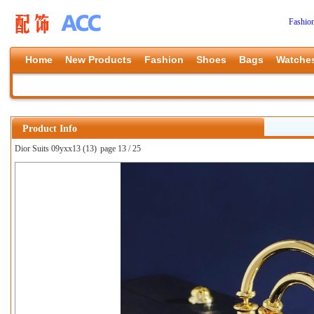
Fashio
Home
New Products
Fashion
Shoes
Bags
Watche
Product Info
Dior Suits 09yxx13 (13)
page 13 / 25
上一张