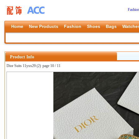
Fashio
Home
New Products
Fashion
Shoes
Bags
Watche
Product Info
Dior Suits 11yxx29 (2)
page 10 / 11
上一张