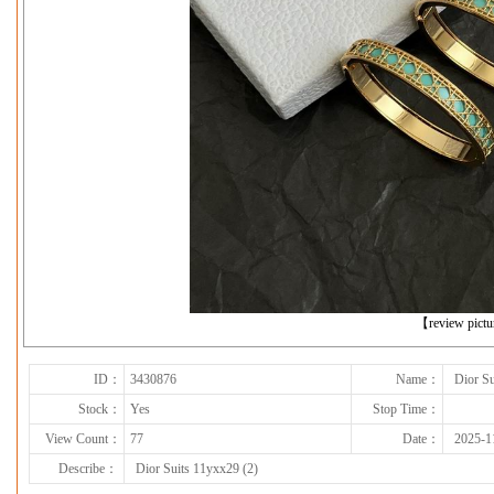
下一张
【review pict
ID：
3430876
Name：
Dior Su
Stock：
Yes
Stop Time：
View Count：
77
Date：
2025-1
Describe：
Dior Suits 11yxx29 (2)