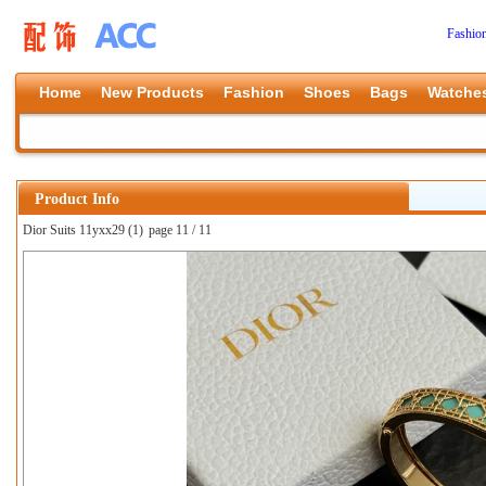
Fashio
Home
New Products
Fashion
Shoes
Bags
Watche
Product Info
Dior Suits 11yxx29 (1)
page 11 / 11
上一张