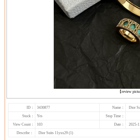
下一张
【review pict
ID：
3430877
Name：
Dior Su
Stock：
Yes
Stop Time：
View Count：
103
Date：
2025-1
Describe：
Dior Suits 11yxx29 (1)