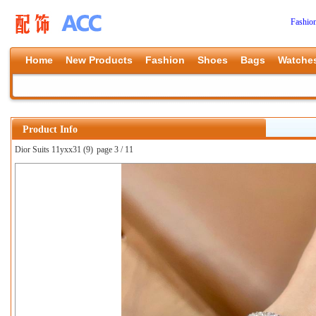
Fashio
Home
New Products
Fashion
Shoes
Bags
Watche
Product Info
Dior Suits 11yxx31 (9)
page 3 / 11
上一张