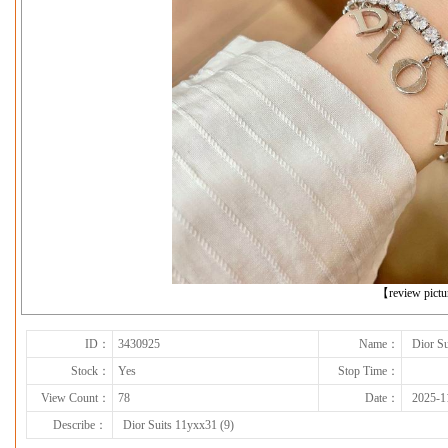
下一张
【review pict
ID：
3430925
Name：
Dior Su
Stock：
Yes
Stop Time：
View Count：
78
Date：
2025-1
Describe：
Dior Suits 11yxx31 (9)