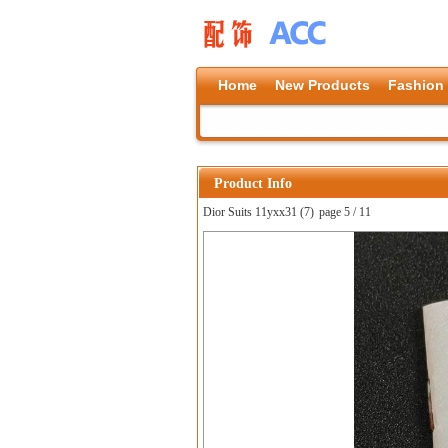
Home
New Products
Fashion
Product Info
Dior Suits 11yxx31 (7)
page 5 / 11