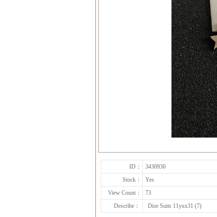
ID：
3430930
Stock：
Yes
View Count：
73
Describe：
Dior Suits 11yxx31 (7)