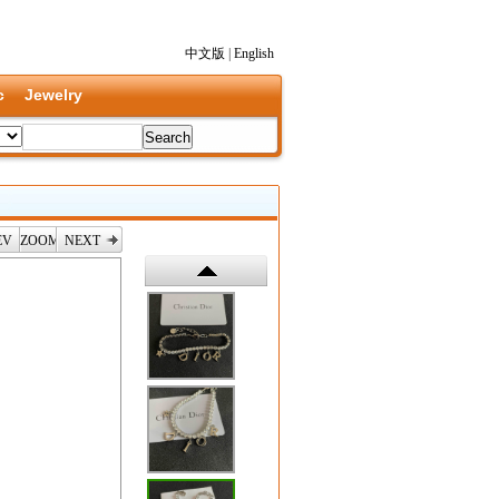
中文版
|
English
c
Jewelry
EV
ZOOM
NEXT