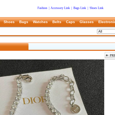
Fashion
|
Accessory Link
|
Bags Link
|
Shoes Link
Shoes
Bags
Watches
Belts
Caps
Glasses
Electroni
PR
上一张