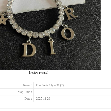
下一张
【review picture】
Name：
Dior Suits 11yxx31 (7)
Stop Time：
Date：
2025-11-26