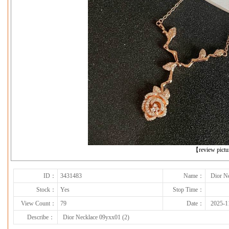
下一张
【review pict
ID：
3431483
Name：
Dior N
Stock：
Yes
Stop Time：
View Count：
79
Date：
2025-1
Describe：
Dior Necklace 09yxx01 (2)