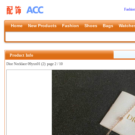
Fashio
Home
New Products
Fashion
Shoes
Bags
Watche
Product Info
Dior Necklace 09yxx01 (2)
page 2 / 10
上一张