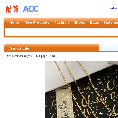
Fashio
Home
New Products
Fashion
Shoes
Bags
Watche
Product Info
Dior Necklace 09yxx10 (2)
page 9 / 10
上一张