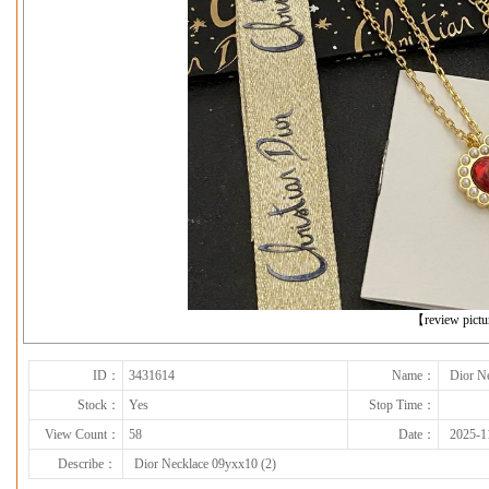
下一张
【review pict
ID：
3431614
Name：
Dior N
Stock：
Yes
Stop Time：
View Count：
58
Date：
2025-1
Describe：
Dior Necklace 09yxx10 (2)