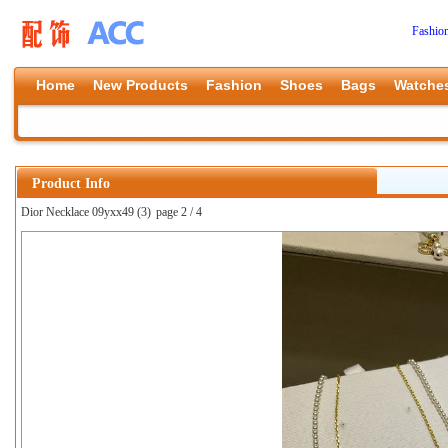
Fashio
Home
New Products
Fashion
Shoes
Bags
Watche
Product Info
Dior Necklace 09yxx49 (3)
page 2 / 4
上一张