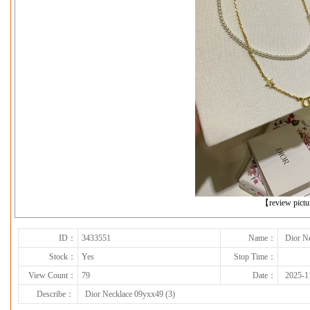
下一张
【review pict
ID：
3433551
Name：
Dior N
Stock：
Yes
Stop Time：
View Count：
79
Date：
2025-1
Describe：
Dior Necklace 09yxx49 (3)