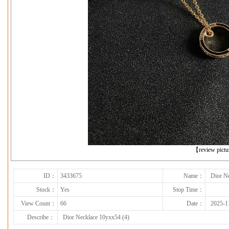
下一张
【review pict
ID：
3433675
Name：
Dior N
Stock：
Yes
Stop Time：
View Count：
66
Date：
2025-1
Describe：
Dior Necklace 10yxx54 (4)