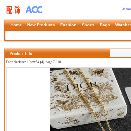
Fashio
Home
New Products
Fashion
Shoes
Bags
Watche
Product Info
Dior Necklace 10yxx54 (4)
page 7 / 10
上一张