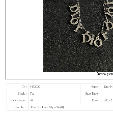
下一张
【review pict
ID：
3433922
Name：
Dior N
Stock：
Yes
Stop Time：
View Count：
76
Date：
2025-1
Describe：
Dior Necklace 10yxx94 (8)