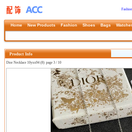
Fashio
Home
New Products
Fashion
Shoes
Bags
Watche
Product Info
Dior Necklace 10yxx94 (8)
page 3 / 10
上一张