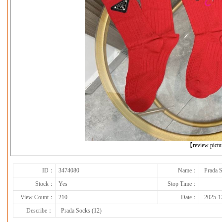
下一张
【review pict
ID：
3474080
Name：
Prada S
Stock：
Yes
Stop Time：
View Count：
210
Date：
2025-1
Describe：
Prada Socks (12)