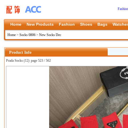
Fashio
Home
New Products
Fashion
Shoes
Bags
Watche
Home
>
Socks 0806
>
New Socks Dec
Product Info
Prada Socks (12)
page 523 / 562
上一张