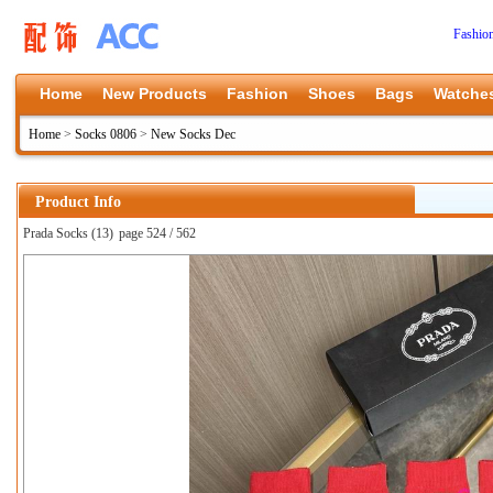
Fashio
Home
New Products
Fashion
Shoes
Bags
Watche
Home
>
Socks 0806
>
New Socks Dec
Product Info
Prada Socks (13)
page 524 / 562
上一张