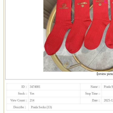
下一张
【review pict
ID：
3474081
Name：
Prada S
Stock：
Yes
Stop Time：
View Count：
214
Date：
2025-1
Describe：
Prada Socks (13)