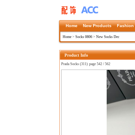
Home
New Products
Fashion
Home
>
Socks 0806
>
New Socks Dec
Product Info
Prada Socks (311)
page 542 / 562