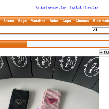
Fashion
|
Accessory Link
|
Bags Link
|
Shoes Link
Shoes
Bags
Watches
Belts
Caps
Glasses
Electroni
PR
上一张