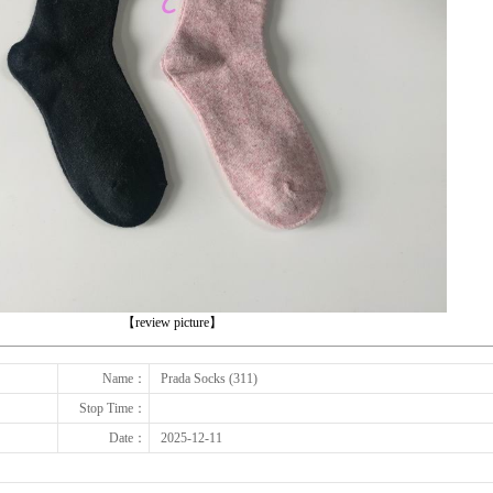
下一张
【review picture】
Name：
Prada Socks (311)
Stop Time：
Date：
2025-12-11