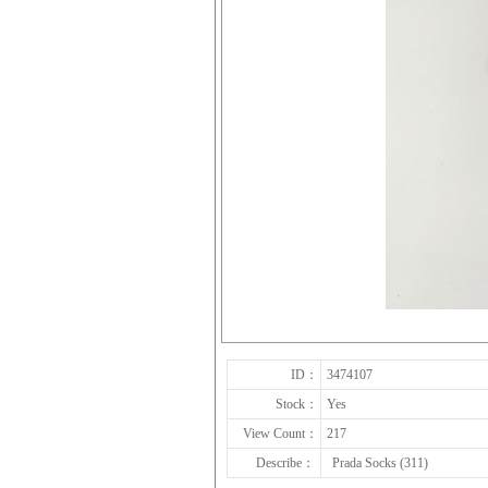
ID：
3474107
Stock：
Yes
View Count：
217
Describe：
Prada Socks (311)