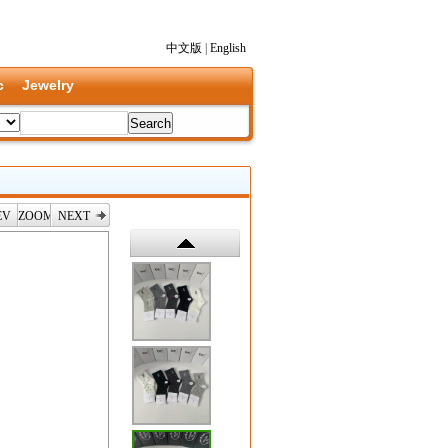
中文版
|
English
c
Jewelry
EV
ZOOM
NEXT