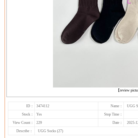
下一张
【review pict
ID：
3474112
Name：
UGG So
Stock：
Yes
Stop Time：
View Count：
229
Date：
2025-1
Describe：
UGG Socks (27)