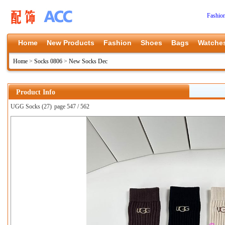
Fashio
Home
New Products
Fashion
Shoes
Bags
Watche
Home
>
Socks 0806
>
New Socks Dec
Product Info
UGG Socks (27)
page 547 / 562
上一张