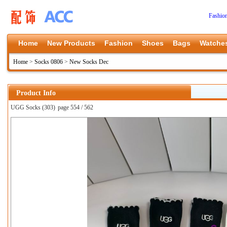
Fashio
Home
New Products
Fashion
Shoes
Bags
Watche
Home
>
Socks 0806
>
New Socks Dec
Product Info
UGG Socks (303)
page 554 / 562
上一张