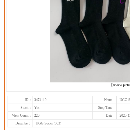
下一张
【review pict
ID：
3474119
Name：
UGG So
Stock：
Yes
Stop Time：
View Count：
220
Date：
2025-1
Describe：
UGG Socks (303)