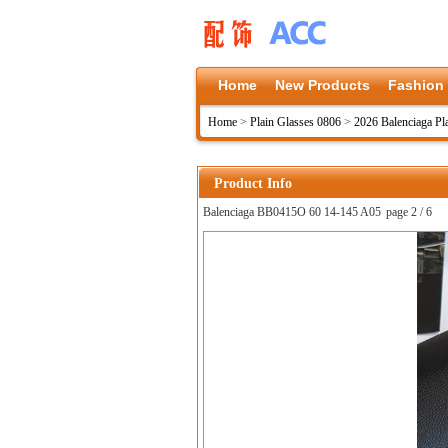
Home
New Products
Fashion
Home
>
Plain Glasses 0806
>
2026 Balenciaga Pl
Product Info
Balenciaga BB0415O 60 14-145 A05
page 2 / 6