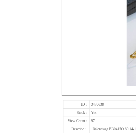
ID：
3476638
Stock：
Yes
View Count：
97
Describe：
Balenciaga BB0415O 60 14-