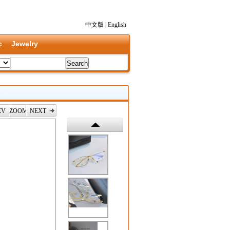
中文版
|
English
c
Jewelry
EV
ZOOM
NEXT