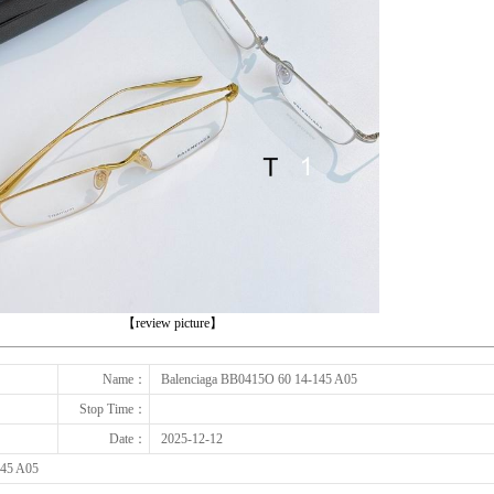
下一张
【review picture】
Name：
Balenciaga BB0415O 60 14-145 A05
Stop Time：
Date：
2025-12-12
145 A05