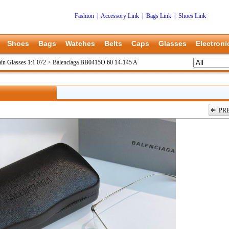
Fashion
|
Accessory Link
|
Bags Link
|
Shoes Link
Shoes
Bags
Watches
Belts
Caps
Glasses
Electroni
ain Glasses 1:1 072
>
Balenciaga BB0415O 60 14-145 A
PR
上一张