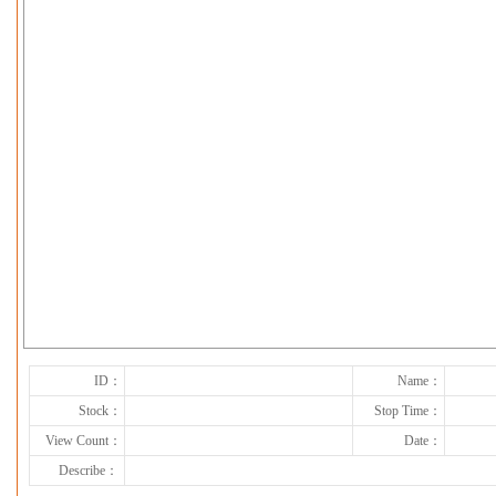
下一张
ID：
Name：
Stock：
Stop Time：
View Count：
Date：
Describe：