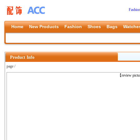
Fashio
Home
New Products
Fashion
Shoes
Bags
Watche
Product Info
page /
上一张
【review pict