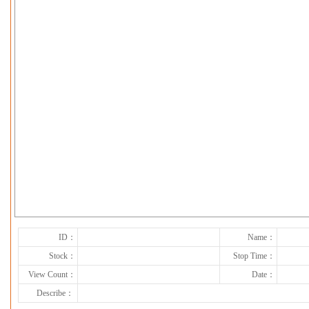
下一张
ID：
Name：
Stock：
Stop Time：
View Count：
Date：
Describe：