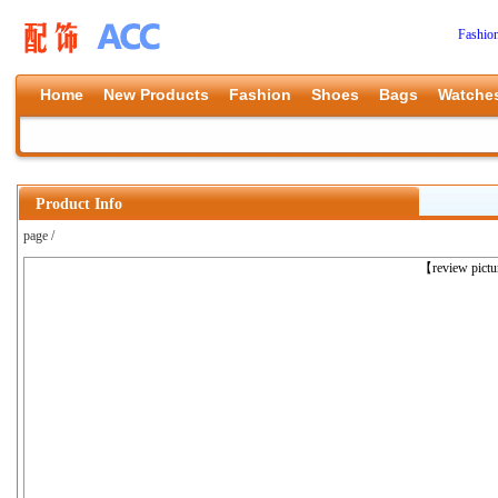
Fashio
Home
New Products
Fashion
Shoes
Bags
Watche
Product Info
page /
上一张
【review pict