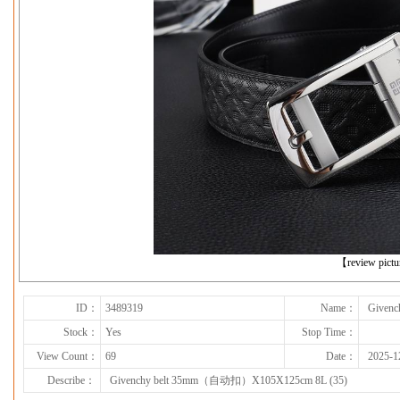
下一张
【review pict
ID：
3489319
Name：
Given
Stock：
Yes
Stop Time：
View Count：
69
Date：
2025-1
Describe：
Givenchy belt 35mm（自动扣）X105X125cm 8L (35)