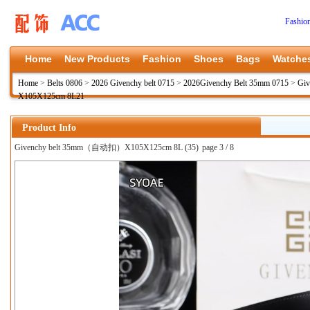
Fashio
Home
New Products
Fashion
Shoes
Bags
Watche
Home
>
Belts 0806
>
2026 Givenchy belt 0715
>
2026Givenchy Belt 35mm 0715
>
Gi
X105X125cm 8L21
Product Info
Givenchy belt 35mm（自动扣）X105X125cm 8L (35)
page 3 / 8
上一张