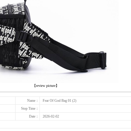
下一张
【review picture】
Name：
Fear Of God Bag 01 (2)
Stop Time：
Date：
2026-02-02