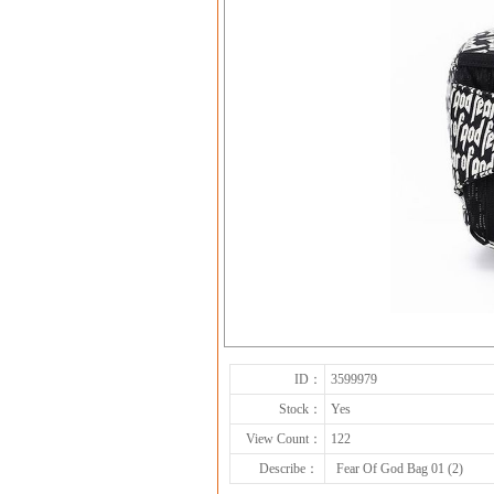
ID：
3599979
Stock：
Yes
View Count：
122
Describe：
Fear Of God Bag 01 (2)