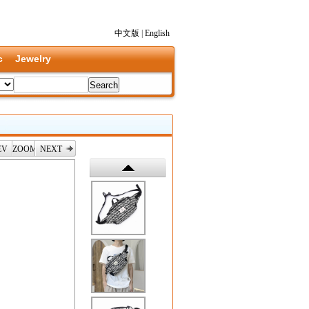
中文版
|
English
c
Jewelry
EV
ZOOM
NEXT