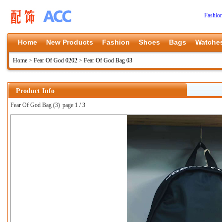
Fashio
Home
New Products
Fashion
Shoes
Bags
Watche
Home
>
Fear Of God 0202
>
Fear Of God Bag 03
Product Info
Fear Of God Bag (3)
page 1 / 3
上一张