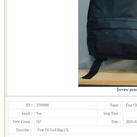
下一张
【review pict
ID：
3599990
Name：
Fear O
Stock：
Yes
Stop Time：
View Count：
167
Date：
2026-0
Describe：
Fear Of God Bag (3)