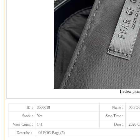
下一张
【review pict
ID：
3600018
Name：
06 FOG
Stock：
Yes
Stop Time：
View Count：
141
Date：
2026-0
Describe：
06 FOG Bags (5)