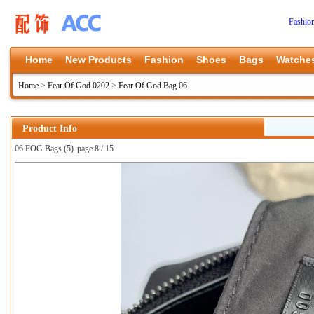
Fashio
Home
New Products
Fashion
Shoes
Bags
Watche
Home
>
Fear Of God 0202
>
Fear Of God Bag 06
Product Info
06 FOG Bags (5)
page 8 / 15
上一张