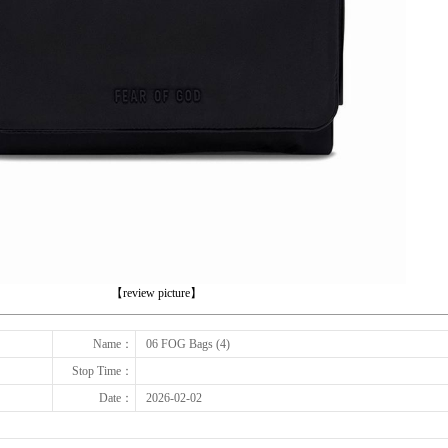
下一张
【review picture】
Name：
06 FOG Bags (4)
Stop Time：
Date：
2026-02-02