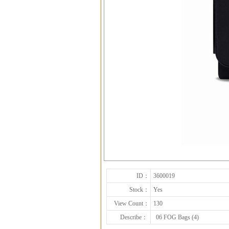
ID：
3600019
Stock：
Yes
View Count：
130
Describe：
06 FOG Bags (4)