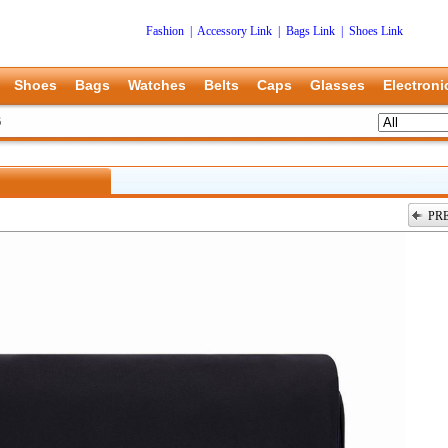
Fashion
|
Accessory Link
|
Bags Link
|
Shoes Link
Shoes
Bags
Watches
Belts
Caps
Glasses
Electroni
6
PR
上一张