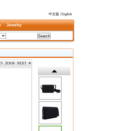
中文版
|
English
c
Jewelry
EV
ZOOM
NEXT