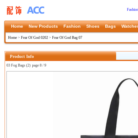
Fashio
Home
New Products
Fashion
Shoes
Bags
Watche
Home
>
Fear Of God 0202
>
Fear Of God Bag 07
Product Info
03 Fog Bags (2)
page 8 / 9
上一张