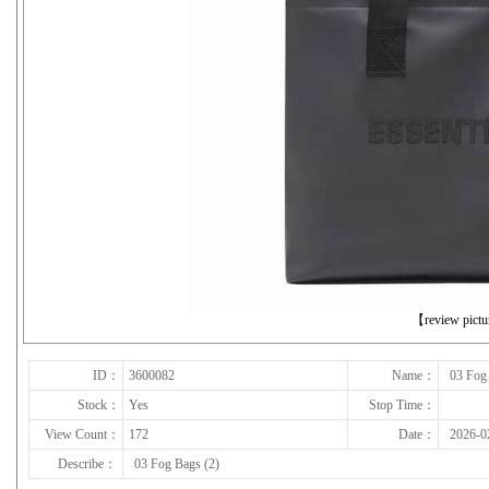
下一张
【review pict
ID：
3600082
Name：
03 Fog
Stock：
Yes
Stop Time：
View Count：
172
Date：
2026-0
Describe：
03 Fog Bags (2)