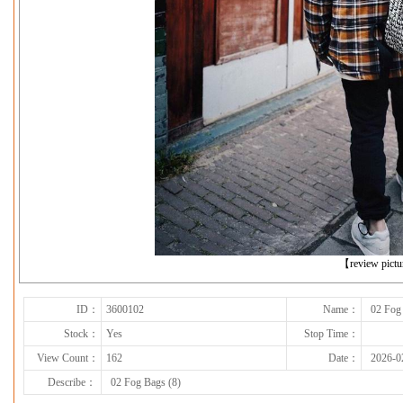
下一张
【review pict
ID：
3600102
Name：
02 Fog
Stock：
Yes
Stop Time：
View Count：
162
Date：
2026-0
Describe：
02 Fog Bags (8)