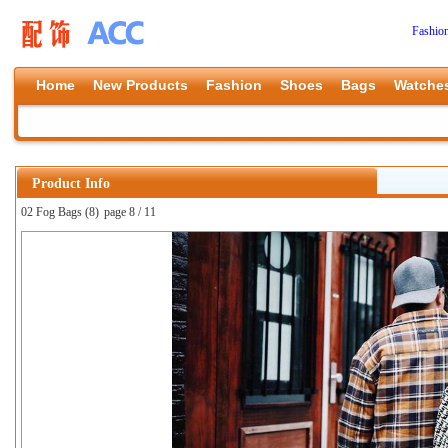
Fashio
Home
New Products
Fashion
Shoes
Bags
Watche
Product Info
02 Fog Bags (8)
page 8 / 11
上一张