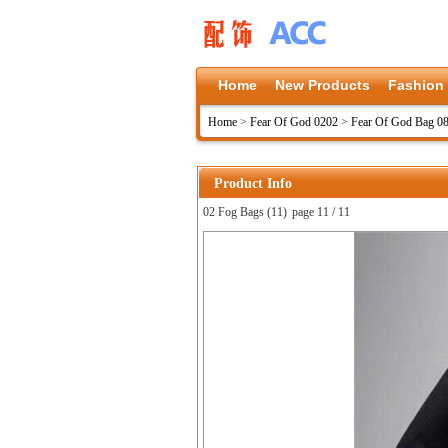
Home
New Products
Fashion
Home
>
Fear Of God 0202
>
Fear Of God Bag 0
Product Info
02 Fog Bags (11)
page 11 / 11