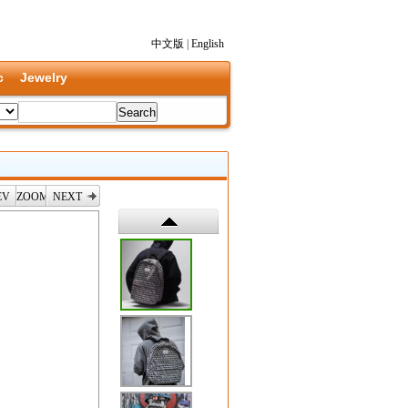
中文版
|
English
c
Jewelry
EV
ZOOM
NEXT