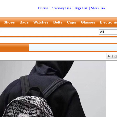
Fashion
|
Accessory Link
|
Bags Link
|
Shoes Link
Shoes
Bags
Watches
Belts
Caps
Glasses
Electroni
8
PR
上一张