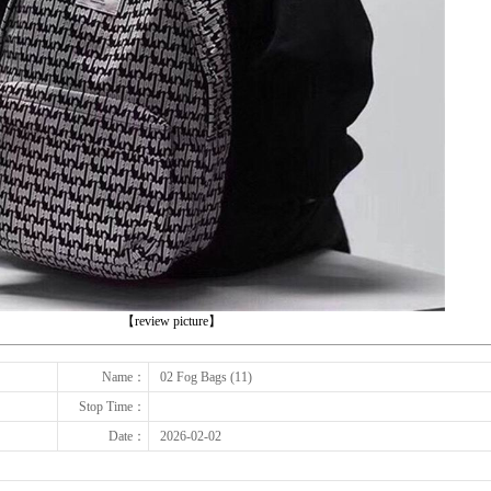
下一张
【review picture】
Name：
02 Fog Bags (11)
Stop Time：
Date：
2026-02-02