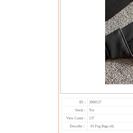
ID：
3600127
Stock：
Yes
View Count：
137
Describe：
01 Fog Bags (4)