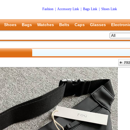
Fashion
|
Accessory Link
|
Bags Link
|
Shoes Link
Shoes
Bags
Watches
Belts
Caps
Glasses
Electroni
PR
上一张