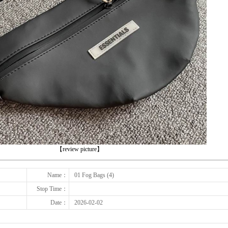
下一张
【review picture】
Name：
01 Fog Bags (4)
Stop Time：
Date：
2026-02-02