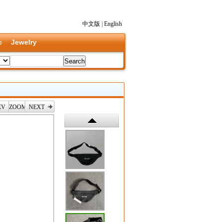
中文版
|
English
c
Jewelry
EV
ZOOM
NEXT