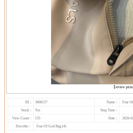
下一张
【review pict
ID：
3600157
Name：
Fear O
Stock：
Yes
Stop Time：
View Count：
155
Date：
2026-0
Describe：
Fear Of God Bag (4)