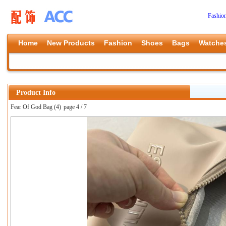
Fashio
Home
New Products
Fashion
Shoes
Bags
Watche
Product Info
Fear Of God Bag (4)
page 4 / 7
上一张